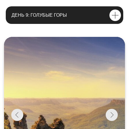
обед в Куранде, на Сиднейской
башне и в Голубых горах
ДЕНЬ 9: ГОЛУБЫЕ ГОРЫ
все экскурсии и входные билеты
указанные в программе
Помощь в покупке билета на самолет
и оформения визы
(виза и
консульский сбор включены в
стоимость)
Что не включено в стоимость?
авиабилеты до Австралии и
обратно
некоторые обеды и ужины
ХОЧУ ЗАБРОНИРОВАТЬ
ОФОРМИТЬ РАССРОЧКУ →