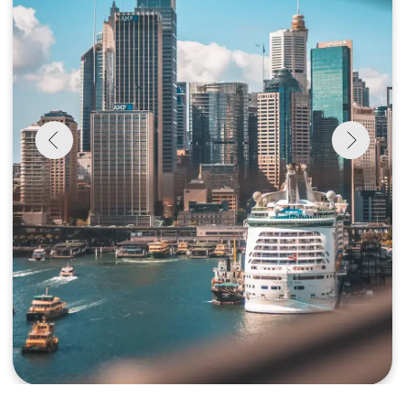
возвратом средств возможна не
позднее, чем за 60 дней до начала
программы. При отмене позже -
удерживаются фактически понесённые
расходы. Полный возврат также
возможен в случае, если на ваше место
находится замена.
Что включено в стоимость?
сопровождение от аэропорта
и до аэропорта
все передвижение в путешествии
только своей небольшой группой.
авиабилеты внутри Австралии
(Мельбурн - Кэрнс, Кэрнс - Сидней)
Проживание в отелях 5 звезд,
(кроме г. Порт Кемпбелл )
все завтраки