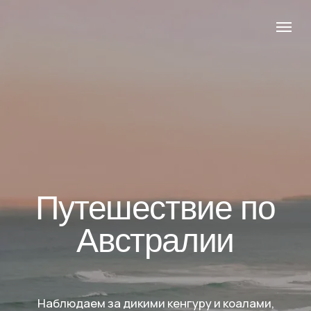
Путешествие по
Австралии
Наблюдаем за дикими кенгуру и коалами,
купаемся в океане, любуемся горами и
тропическими лесами, дегустируем вино на
Путешествия
О про
Офор
винодельнях и различные деликатесы
ЗАБРОНИРОВАТЬ