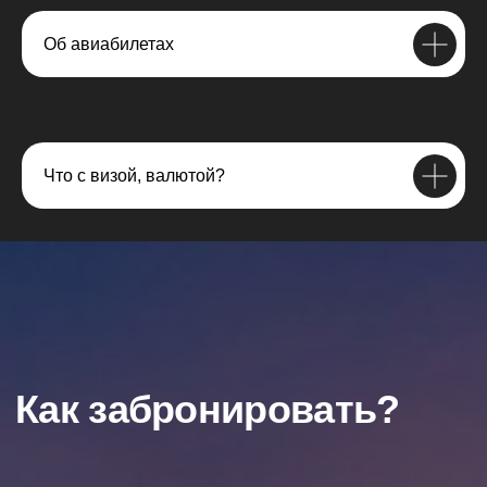
Об авиабилетах
Wonder
Закажите звонок и мы свяжемся с вами
ЗАКАЗАТЬ ЗВОНОК
Что с визой, валютой?
Турагент Демина Алиса Игоревна
Номер в реестре турагентов РТА 0049312
ИП Демина Алиса Игоревна
ИНН 503817776914
Публичная
оферта
Политика
конфиденциальности