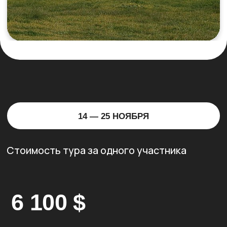
ОСТАВЛЯЕТЕ ЗАЯВКУ
Выбираете направление и оставляете заявку на
сайте. После этого с вами связывается менеджер
Wonder, чтобы обсудить детали путешествия и
ответить на все вопросы.
ДОГОВОР
И БРОНИРОВАНИЕ
После подтверждения участия мы заключаем
договор и фиксируем за вами место в группе. Для
бронирования необходима предоплата 50%,
оставшуюся часть можно оплатить уже в первый
день путешествия.