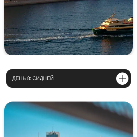
ОФОРМЛЕНИЕ ВИЗЫ - В ПОДАРОК
(до 30 июня), после 30 июня - помогаем
с оформлением визы, предоставляем
проверенные контакты.
Бронь места осуществляется по
предоплате 50% от стоимости тура.
ДЕНЬ 8: СИДНЕЙ
Оплата производится в рублях по курсу
доллара ЦБ РФ +5% на момент внесения
средств.
Оставшаяся часть суммы оплачивается
на месте в первый день программы в
долларах/евро. Либо в рублях если тур
по рф.
Отмена бронирования с полным