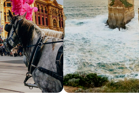
3 города Австралии за 10 дней
Австр
Большой Барьерный риф
Леге