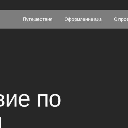
Путешествия
Оформление виз
О проекте
Отз
е по