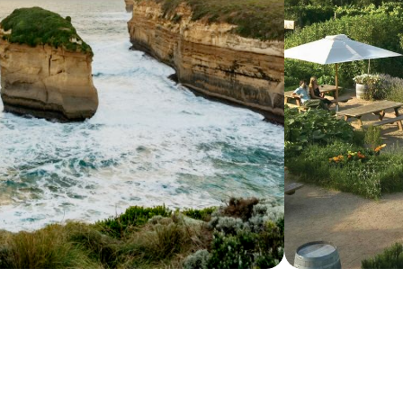
алийская фауна вблизи
ндарная Great Ocean Road