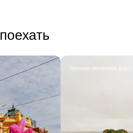
 поехать
Великая океанская дорог