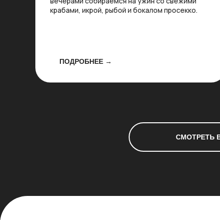
вечерами собираемся на ужин со свежими
крабами, икрой, рыбой и бокалом просекко.
ПОДРОБНЕЕ →
СМОТРЕТЬ 
Для кого
Wonder ?