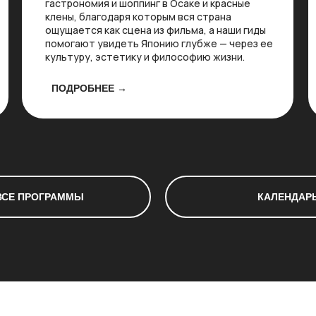
гастрономия и шоппинг в Осаке и красные
клены, благодаря которым вся страна
ощущается как сцена из фильма, а наши гиды
помогают увидеть Японию глубже — через ее
культуру, эстетику и философию жизни.
ПОДРОБНЕЕ →
ВСЕ ПРОГРАММЫ
КАЛЕНДАРЬ
Для тех, кто ценит эстетику, культуру,
комфорт и правильное окружение.
ПОДРОБНЕЕ О НАС