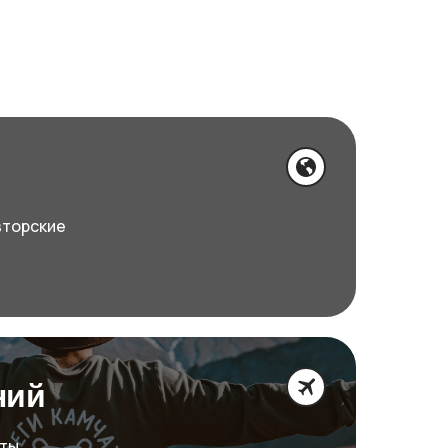
вторские
ний
оты