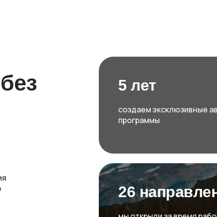
 без
5 лет
создаем эксклюзивные а
программы
ия
е
26 направле
мы открыли за время раб